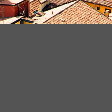
新闻
2027 Cosmoprof Bologna 展位申请正式启动｜
最新
共赴品牌60周年焕新盛典
链接北美、拉美与加勒比市场，2027
最新
COSMOPROF卡思曼伯北美迈阿密美容展邀您参展
2026金熊猫颁奖晚宴在沪举行，博洛尼亚展览
最新
集团共促中意交流合作
2026 Cosmoprof美妆行业风向标：科技、疗愈
最新
与沉浸式体验成核心关键词
引领美业未来：在挑战与竞争中制胜的全球智慧战略